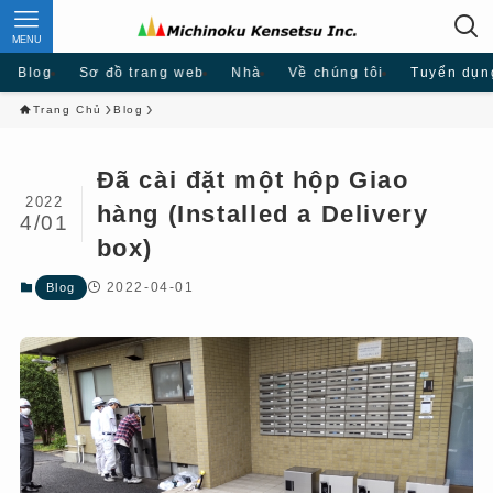
MENU
Blog
Sơ đồ trang web
Nhà
Về chúng tôi
Tuyển dụn
Trang Chủ
Blog
Đã cài đặt một hộp Giao
2022
hàng (Installed a Delivery
4/01
box)
2022-04-01
Blog