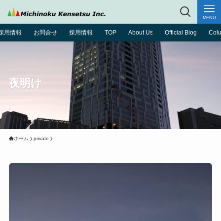
MENU
採用情報
お問合せ
採用情報
TOP
About Us
Official Blog
Col
夜明け
ホーム
private