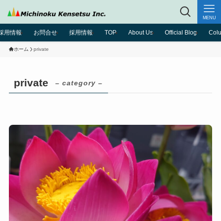
MENU
採用情報
お問合せ
採用情報
TOP
About Us
Official Blog
Col
ホーム
private
private
– category –