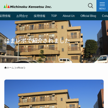
MENU
採用情報
お問合せ
採用情報
TOP
About Us
Official Blog
Col
はまレポで紹介されました
ホーム
official