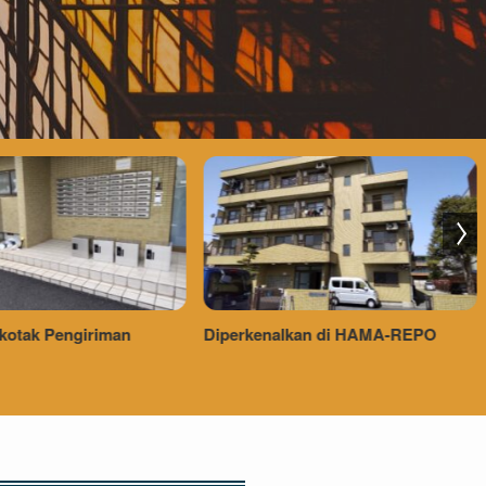
alkan di HAMA-REPO
Konstruksi Perluasan Stasiun JR
East Shibuya