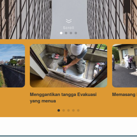
Scroll
Evakuasi
Memasang kotak Pengiriman
Diperken